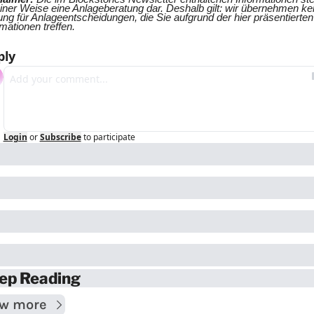
einer Weise eine Anlageberatung dar. Deshalb gilt: wir übernehmen kei
ung für Anlageentscheidungen, die Sie aufgrund der hier präsentierten 
mationen treffen.
ply
Login
or
Subscribe
to participate
ep Reading
ew more