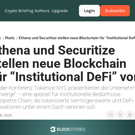
Crypto Briefing
Authors
Upgrade
Login
Subscribe
e
Posts
Ethena und Securitize stellen neue Blockchain für “Institutional DeF
thena und Securitize 
tellen neue Blockchain 
ür “Institutional DeFi” vo
 der Konferenz Tokenize.NYC präsentierten die Unternehm
verge" – eine speziell für institutionelle Bedürfnisse 
ipierte Chain, die tokenisierte Vermögenswerte und DeFi-
ovationen unter einem Dach vereinen soll.
8, 2025