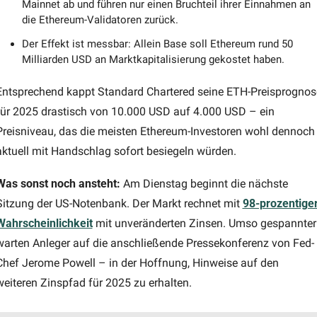
Mainnet ab und führen nur einen Bruchteil ihrer Einnahmen an 
die Ethereum-Validatoren zurück. 
Der Effekt ist messbar: Allein Base soll Ethereum rund 50 
Milliarden USD an Marktkapitalisierung gekostet haben.
Entsprechend kappt Standard Chartered seine ETH-Preisprognose
für 2025 drastisch von 10.000 USD auf 4.000 USD – ein 
Preisniveau, das die meisten Ethereum-Investoren wohl dennoch 
aktuell mit Handschlag sofort besiegeln würden.
Was sonst noch ansteht:
 Am Dienstag beginnt die nächste 
Sitzung der US-Notenbank. Der Markt rechnet mit 
98-prozentiger
Wahrscheinlichkeit
 mit unveränderten Zinsen. Umso gespannter 
warten Anleger auf die anschließende Pressekonferenz von Fed-
Chef Jerome Powell – in der Hoffnung, Hinweise auf den 
weiteren Zinspfad für 2025 zu erhalten.