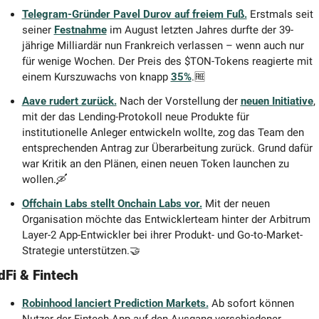
Telegram-Gründer Pavel Durov auf freiem Fuß.
Erstmals seit 
seiner 
Festnahme
 im August letzten Jahres durfte der 39-
jährige Milliardär nun Frankreich verlassen – wenn auch nur 
für wenige Wochen. Der Preis des $TON-Tokens reagierte mit 
einem Kurszuwachs von knapp 
35%
.
🆓
Aave rudert zurück.
 Nach der Vorstellung der 
neuen Initiative
, 
mit der das Lending-Protokoll neue Produkte für 
institutionelle Anleger entwickeln wollte, zog das Team den 
entsprechenden Antrag zur Überarbeitung zurück. Grund dafür 
war Kritik an den Plänen, einen neuen Token launchen zu 
wollen.
🛶
Offchain Labs stellt Onchain Labs vor.
Mit der neuen 
Organisation möchte das Entwicklerteam hinter der Arbitrum 
Layer-2 App-Entwickler bei ihrer Produkt- und Go-to-Market-
Strategie unterstützen.
🤝
dFi & Fintech
Robinhood lanciert Prediction Markets.
 Ab sofort können 
Nutzer der Fintech-App auf den Ausgang verschiedener 