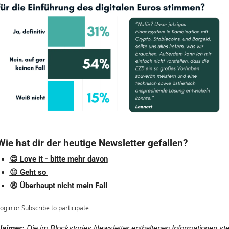
Wie hat dir der heutige Newsletter gefallen?
😍 Love it - bitte mehr davon
😐 Geht so 
😩 Überhaupt nicht mein Fall
ogin
or
Subscribe
to participate
laimer: 
Die im Blockstories Newsletter enthaltenen Informationen stel