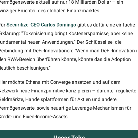
Vermögenswerte aktuell auf nur 18 Milliarden Dollar – ein 
winziger Bruchteil des globalen Finanzmarktes.
Für 
Securitize-CEO Carlos Domingo
 gibt es dafür eine einfache 
Erklärung: "Tokenisierung bringt Kostenersparnisse, aber keine 
fundamental neuen Anwendungen." Der Schlüssel sei die 
Verbindung mit DeFi-Innovationen: "Wenn man DeFi-Innovation in
den RWA-Bereich überführen könnte, könnte das die Adoption 
deutlich beschleunigen."
Hier möchte Ethena mit Converge ansetzen und auf dem 
Netzwerk neue Finanzprimitive konzipieren – darunter regulierte 
Geldmärkte, Handelsplattformen für Aktien und andere 
Vermögenswerte, sowie neuartige Leverage-Mechanismen für 
Kredit- und Fixed-Income-Assets. 