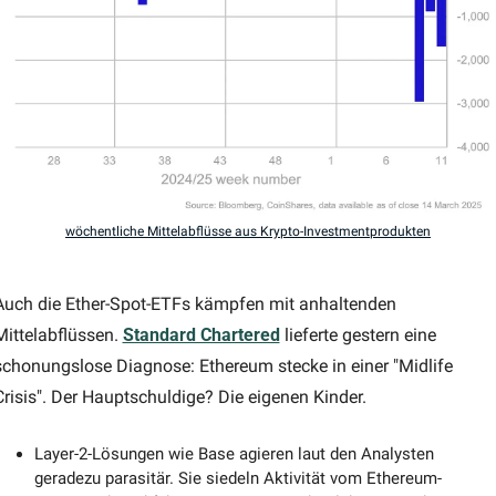
wöchentliche Mittelabflüsse aus Krypto-Investmentprodukten
Auch die Ether-Spot-ETFs kämpfen mit anhaltenden 
Mittelabflüssen. 
Standard Chartered
 lieferte gestern eine 
schonungslose Diagnose: Ethereum stecke in einer "Midlife 
Crisis". Der Hauptschuldige? Die eigenen Kinder.
Layer-2-Lösungen wie Base agieren laut den Analysten 
geradezu parasitär. Sie siedeln Aktivität vom Ethereum-