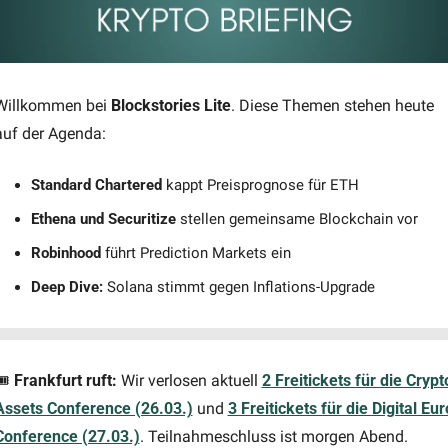
Willkommen bei 
Blockstories Lite
. Diese Themen stehen heute 
auf der Agenda:
Standard Chartered 
kappt Preisprognose für ETH
Ethena und Securitize 
stellen gemeinsame Blockchain vor
Robinhood 
führt Prediction Markets ein
Deep Dive: 
Solana stimmt gegen Inflations-Upgrade
️ 
Frankfurt ruft: 
Wir verlosen aktuell 
2 Freitickets für die Crypto
Assets Conference (26.03.)
 und 
3 Freitickets für die Digital Euro
Conference (27.03.)
. Teilnahmeschluss ist morgen Abend.