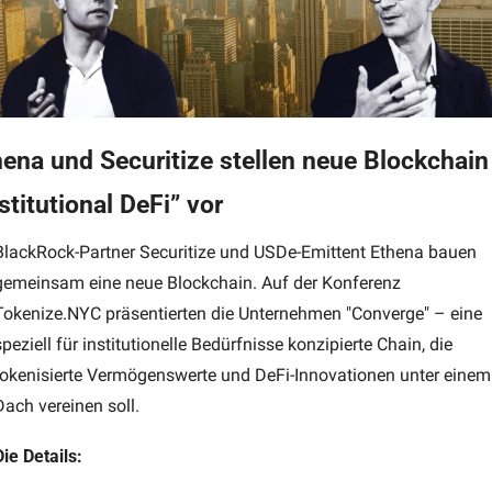
ena und Securitize stellen neue Blockchain 
stitutional DeFi” vor
BlackRock-Partner Securitize und USDe-Emittent Ethena bauen 
gemeinsam eine neue Blockchain. Auf der Konferenz 
Tokenize.NYC präsentierten die Unternehmen "Converge" – eine 
speziell für institutionelle Bedürfnisse konzipierte Chain, die 
tokenisierte Vermögenswerte und DeFi-Innovationen unter einem 
Dach vereinen soll.
Die Details: