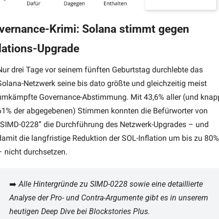
vernance-Krimi: Solana stimmt gegen 
flations-Upgrade
Nur drei Tage vor seinem fünften Geburtstag durchlebte das 
Solana-Netzwerk seine bis dato größte und gleichzeitig meist 
umkämpfte Governance-Abstimmung. Mit 43,6% aller (und knapp
61% der abgegebenen) Stimmen konnten die Befürworter von 
“SIMD-0228” die Durchführung des Netzwerk-Upgrades – und 
damit die langfristige Reduktion der SOL-Inflation um bis zu 80% 
– nicht durchsetzen.
➡️ 
Alle Hintergründe zu SIMD-0228 sowie eine detaillierte 
Analyse der Pro- und Contra-Argumente gibt es in unserem 
heutigen Deep Dive bei Blockstories Plus.